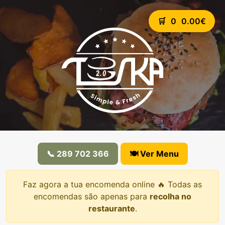
🛒
0
0.00€
📞 289 702 366
🍽️ Ver Menu
Faz agora a tua encomenda online 🔥 Todas as
encomendas são apenas para
recolha no
restaurante
.