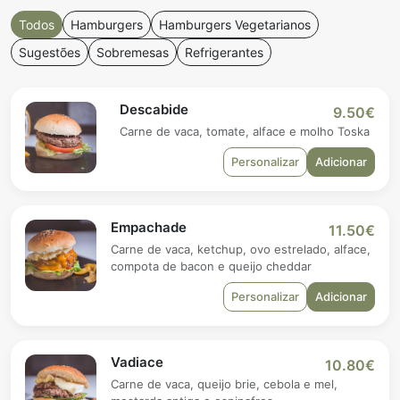
Todos
Hamburgers
Hamburgers Vegetarianos
Sugestões
Sobremesas
Refrigerantes
Descabide
9.50€
Carne de vaca, tomate, alface e molho Toska
Personalizar
Adicionar
Empachade
11.50€
Carne de vaca, ketchup, ovo estrelado, alface,
compota de bacon e queijo cheddar
Personalizar
Adicionar
Vadiace
10.80€
Carne de vaca, queijo brie, cebola e mel,