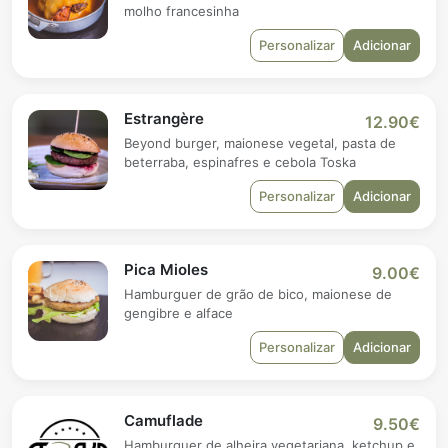
molho francesinha
Personalizar
Adicionar
Estrangère
12.90€
Beyond burger, maionese vegetal, pasta de
beterraba, espinafres e cebola Toska
Personalizar
Adicionar
Pica Mioles
9.00€
Hamburguer de grão de bico, maionese de
gengibre e alface
Personalizar
Adicionar
Camuflade
9.50€
Hamburguer de alheira vegetariana, ketchup e